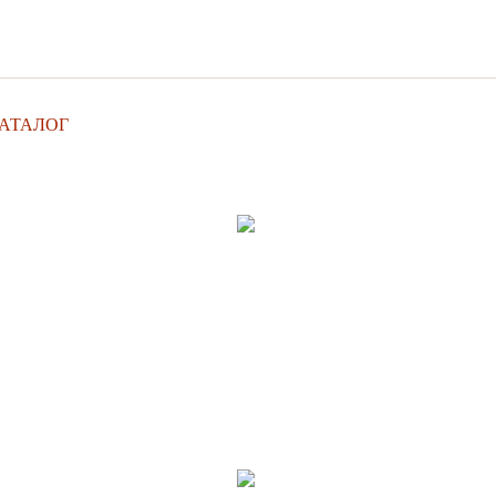
АТАЛОГ
УСЛУГИ
ФОТОГАЛЕРЕЯ
СТ
ОТЗЫВЫ
ИСПОЛЬЗОВАНИЕ ФАЙЛОВ COOKIES
Ш-Купе