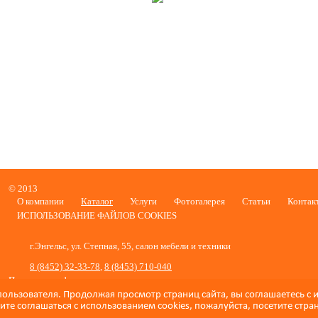
Гостиные
© 2013
О компании
Каталог
Услуги
Фотогалерея
Статьи
Контак
ИСПОЛЬЗОВАНИЕ ФАЙЛОВ COOKIES
г.Энгельс, ул. Степная, 55, салон мебели и техники
8 (8452) 32-33-78
,
8 (8453) 710-040
Политика конфиденциальности
пользователя. Продолжая просмотр страниц сайта, вы соглашаетесь с
Сделано в студи
Site-Creative.RU
те соглашаться с использованием cookies, пожалуйста, посетите стра