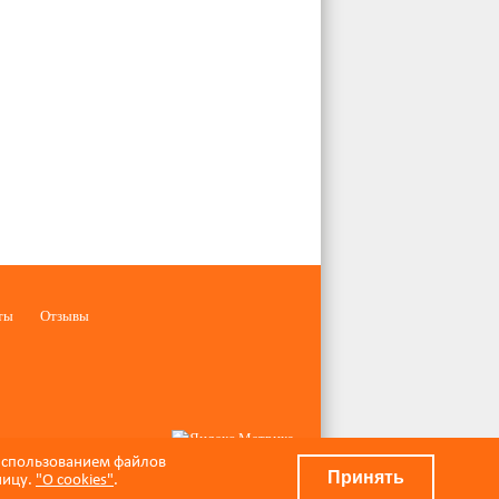
ты
Отзывы
 использованием файлов
Принять
ницу.
"О cookies"
.